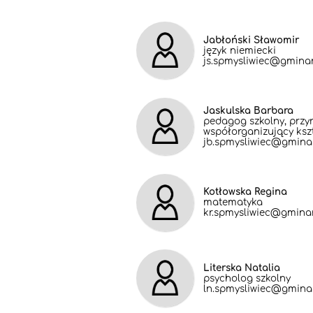
Jabłoński Sławomir
język niemiecki
js.spmysliwiec@gminar
Jaskulska Barbara
pedagog szkolny, przyr
współorganizujący ksz
jb.spmysliwiec@gminar
Kotłowska Regina
matematyka
kr.spmysliwiec@gminar
Literska Natalia
psycholog szkolny
ln.spmysliwiec@gminar