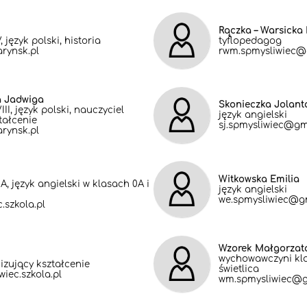
Rączka – Warsick
język polski, historia
tyflopedagog
rynsk.pl
rwm.spmysliwiec@
a Jadwiga
Skonieczka Jolant
I, język polski, nauczyciel
język angielski
tałcenie
sj.spmysliwiec@gm
rynsk.pl
Witkowska Emilia
, język angielski w klasach 0A i
język angielski
we.spmysliwiec@g
.szkola.pl
Wzorek Małgorzat
wychowawczyni klas
izujący kształcenie
świetlica
iec.szkola.pl
wm.spmysliwiec@g