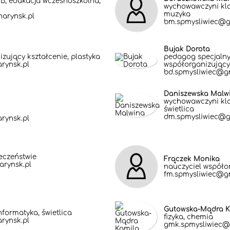
IB, edukacja wczesnoszkolna,
wychowawczyni kla
muzyka
arynsk.pl
bm.spmysliwiec@g
Bujak Dorota
zujący kształcenie, plastyka
pedagog specjalny
rynsk.pl
współorganizujący
bd.spmysliwiec@g
Daniszewska Malw
wychowawczyni kla
świetlica
dm.spmysliwiec@g
rynsk.pl
łeczeństwie
Frączek Monika
rynsk.pl
nauczyciel współor
fm.spmysliwiec@g
Gutowska-Mądra K
nformatyka, świetlica
fizyka, chemia
rynsk.pl
gmk.spmysliwiec@