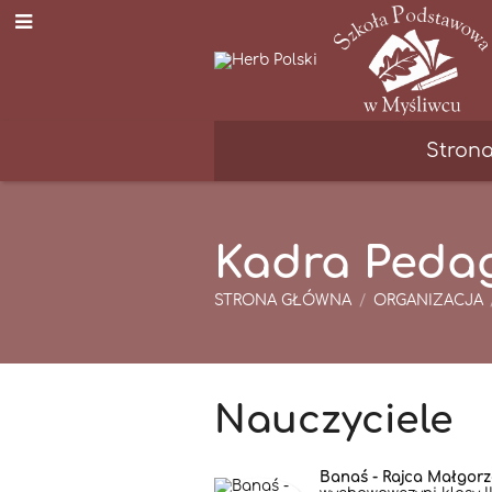
Stron
Kadra Peda
STRONA GŁÓWNA
/
ORGANIZACJA
Kadra
Nauczyciele
Pedagogicz
Banaś - Rajca Małgorz