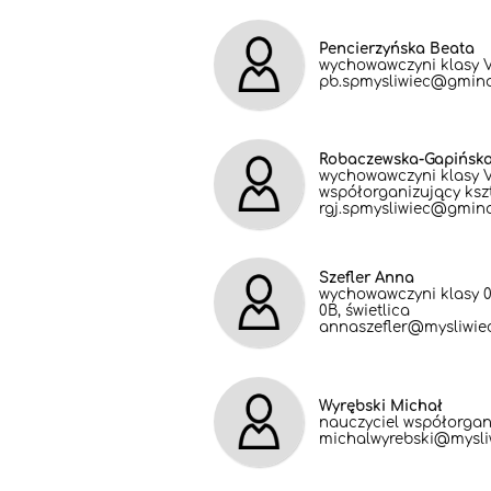
Pencierzyńska Beata
wychowawczyni klasy V, 
pb.spmysliwiec@gmina
Robaczewska-Gapińsk
wychowawczyni klasy VII
współorganizujący ksz
rgj.spmysliwiec@gmina
Szefler Anna
wychowawczyni klasy 0A
0B, świetlica
annaszefler@mysliwiec
Wyrębski Michał
nauczyciel współorgan
michalwyrebski@mysliw