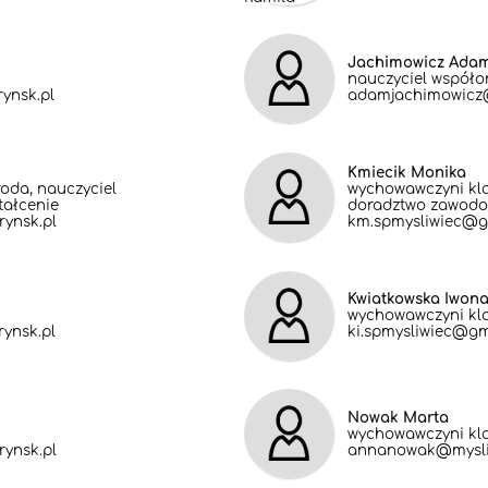
Jachimowicz Ada
nauczyciel współo
ynsk.pl
adamjachimowicz@
Kmiecik Monika
oda, nauczyciel
wychowawczyni klas
tałcenie
doradztwo zawodo
ynsk.pl
km.spmysliwiec@g
Kwiatkowska Iwon
wychowawczyni kla
ynsk.pl
ki.spmysliwiec@gm
Nowak Marta
wychowawczyni kl
ynsk.pl
annanowak@mysliw