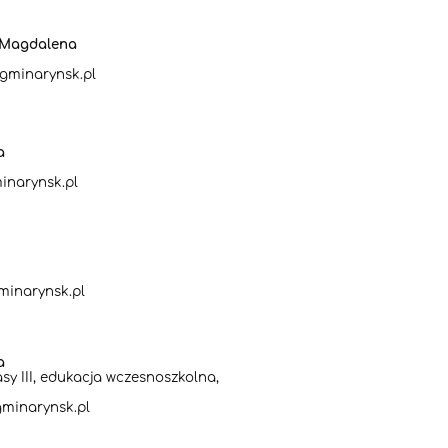
a Magdalena
gminarynsk.pl
a
inarynsk.pl
minarynsk.pl
a
y III, edukacja wczesnoszkolna,
minarynsk.pl