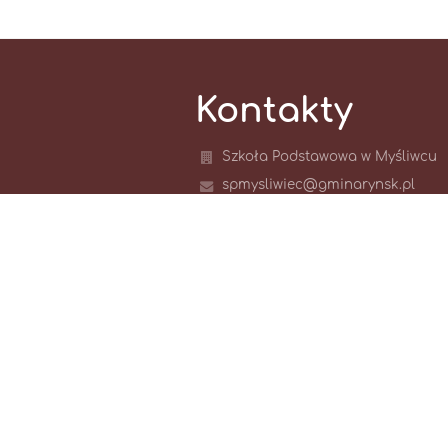
Kontakty
Szkoła Podstawowa w Myśliwcu
spmysliwiec@gminarynsk.pl
Myśliwiec 3
87-200 Wąbrzeźno
Poland
56 688 26 07
878-180-24-24
SPMysliwiec/SkrytkaESP
Adres do e-doręczeń:
AE:PL-12747-47593-JFGET-32
06.55 - 14.55