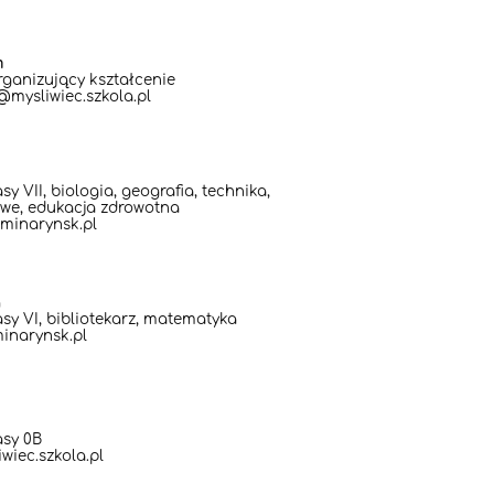
m
rganizujący kształcenie
mysliwiec.szkola.pl
y VII, biologia, geografia, technika,
we, edukacja zdrowotna
minarynsk.pl
a
sy VI, bibliotekarz, matematyka
inarynsk.pl
asy 0B
iec.szkola.pl