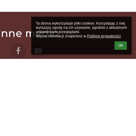
Ta strona wykorzystuje pliki cookies. Korzystając z niej 
wyrażasz zgodę na ich używanie, zgodnie z aktualnymi 
Inne media
ustawieniami przeglądarki.

Więcej informacji znajdziesz w 
Polityce prywatności
.
OK