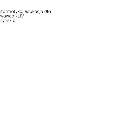
nformatyka, edukacja dla
wawca kl.IV
rynsk.pl