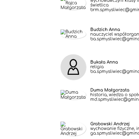
wychowawczyni klasy I
świetlica
brm.spmysliwiec@gmin
Budzich Anna
nauczyciel współorgani
ba.spmysliwiec@gmina
Bukała Anna
religia
ba.spmysliwiec@gmina
Duma Małgorzata
historia, wiedza o spo
md.spmysliwiec@gmina
Grabowski Andrzej
wychowanie fizyczne, i
ga.spmysliwiec@gmina