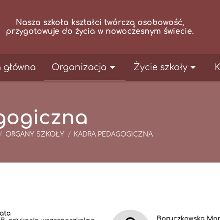
Nasza szkoła kształci twórczą osobowość,
przygotowuje do życia w nowoczesnym świecie.
a główna
Organizacja
Życie szkoły
K
gogiczna
/
ORGANY SZKOŁY
/
KADRA PEDAGOGICZNA
na
ata
Boruczkowska Mar