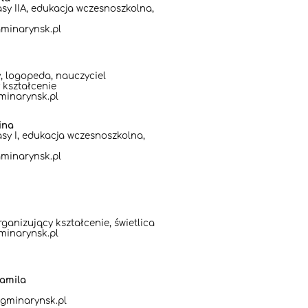
sy IIA, edukacja wczesnoszkolna,
minarynsk.pl
, logopeda, nauczyciel
 kształcenie
minarynsk.pl
ina
sy I, edukacja wczesnoszkolna,
minarynsk.pl
ganizujący kształcenie, świetlica
minarynsk.pl
amila
gminarynsk.pl