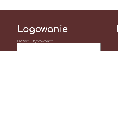
Logowanie
Nazwa użytkownika:
Hasło:
Zapomniałem loginu lub hasła