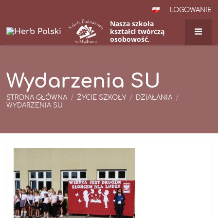
LOGOWANIE
Nasza szkoła
kształci twórczą
osobowość,
przygotowuje do
życia w
nowoczesnym
świecie.
Wydarzenia SU
STRONA GŁÓWNA
/
ŻYCIE SZKOŁY
/
DZIAŁANIA
/
WYDARZENIA SU
Wydarzenia
SU