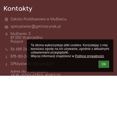
Kontakty
Szkoła Podstawowa w Myśliwcu
spmysliwiec@gminarynsk.pl
Myśliwiec 3
87-200 Wąbrzeźno
Poland
Ta strona wykorzystuje pliki cookies. Korzystając z niej 
wyrażasz zgodę na ich używanie, zgodnie z aktualnymi 
56 688 26 07
ustawieniami przeglądarki.

Więcej informacji znajdziesz w 
Polityce prywatności
.
878-180-24-24
SPMysliwiec/SkrytkaESP
OK
Adres do e-doręczeń:
AE:PL-12747-47593-JFGET-32
06.55 - 14.55
Logowanie
Nazwa użytkownika: